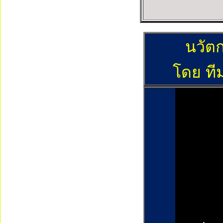
นวัต
โดย ที