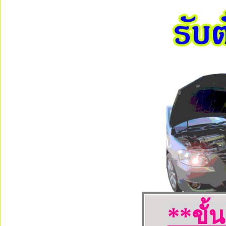
**ขั้