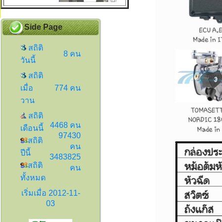
Side Page
สถิติ
8 คน
วันนี้
สถิติ
เมื่อ
774 คน
วาน
สถิติ
4468 คน
เดือนนี้
97430
สถิติ
คน
ปีนี้
3483825
สถิติ
คน
ทั้งหมด
เริ่มเมื่อ 2012-11-
03